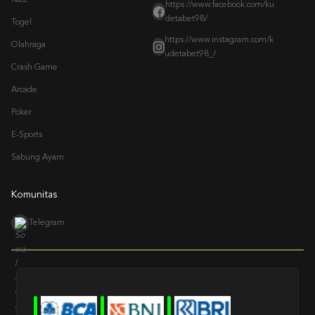
https://www.facebook.com/ku
detabet98/
Togel
https://www.instagram.com/k
Olahraga
udetabet98_/
Crash Game
Arcade
Poker
E-Sports
Sabung Ayam
Komunitas
Telegram