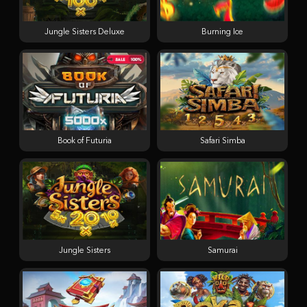
Jungle Sisters Deluxe
Burning Ice
Book of Futuria
Safari Simba
Jungle Sisters
Samurai