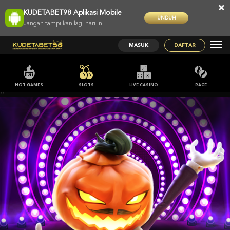
×
KUDETABET98 Aplikasi Mobile
UNDUH
Jangan tampilkan lagi hari ini
MASUK
DAFTAR
HOT GAMES
SLOTS
LIVE CASINO
RACE
;;