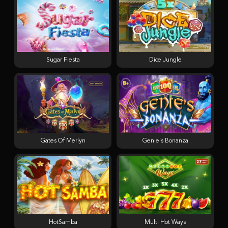
Sugar Fiesta
Dice Jungle
Gates Of Merlyn
Genie's Bonanza
HotSamba
Multi Hot Ways