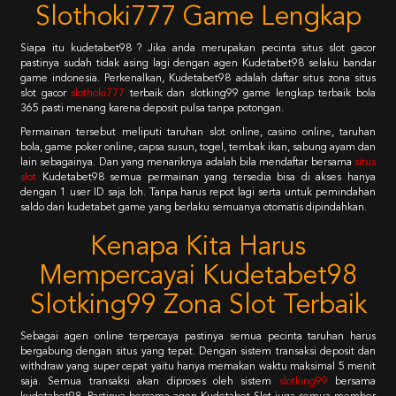
Slothoki777 Game Lengkap
Siapa itu kudetabet98 ? Jika anda merupakan pecinta situs slot gacor
pastinya sudah tidak asing lagi dengan agen Kudetabet98 selaku bandar
game indonesia. Perkenalkan, Kudetabet98 adalah daftar situs zona situs
slot gacor
slothoki777
terbaik dan slotking99 game lengkap terbaik bola
365 pasti menang karena deposit pulsa tanpa potongan.
Permainan tersebut meliputi taruhan slot online, casino online, taruhan
bola, game poker online, capsa susun, togel, tembak ikan, sabung ayam dan
lain sebagainya. Dan yang menariknya adalah bila mendaftar bersama
situs
slot
Kudetabet98 semua permainan yang tersedia bisa di akses hanya
dengan 1 user ID saja loh. Tanpa harus repot lagi serta untuk pemindahan
saldo dari kudetabet game yang berlaku semuanya otomatis dipindahkan.
Kenapa Kita Harus
Mempercayai Kudetabet98
Slotking99 Zona Slot Terbaik
Sebagai agen online terpercaya pastinya semua pecinta taruhan harus
bergabung dengan situs yang tepat. Dengan sistem transaksi deposit dan
withdraw yang super cepat yaitu hanya memakan waktu maksimal 5 menit
saja. Semua transaksi akan diproses oleh sistem
slotking99
bersama