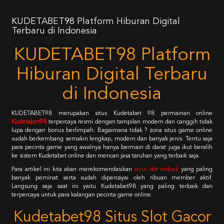
KUDETABET98 Platform Hiburan Digital
Terbaru di Indonesia
KUDETABET98 Platform
Hiburan Digital Terbaru
di Indonesia
KUDETABET98 merupakan situs Kudetabet 98 permainan online
Kudetabet98
terpercaya resmi dengan tampilan modern dan canggih tidak
lupa dengan bonus berlimpah. Bagaimana tidak ? zona situs game online
sudah berkembang semakin lengkap, modern dan banyak jenis. Tentu saja
para pecinta game yang awalnya hanya bermain di darat juga ikut beralih
ke sistem Kudetabet online dan mencari jasa taruhan yang terbaik saja.
Para artikel ini kita akan merekomendasikan
zona slot terbaik
yang paling
banyak peminat serta sudah dipercayai oleh ribuan member aktif.
Langsung saja saat ini yaitu Kudetabet98 yang paling terbaik dan
terpercaya untuk para kalangan pecinta game online.
Kudetabet98 Situs Slot Gacor