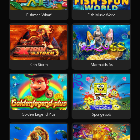
Fishman Wharf
Fish Music World
Kirin Storm
Mermaids-6s
Golden Legend Plus
Spongebob