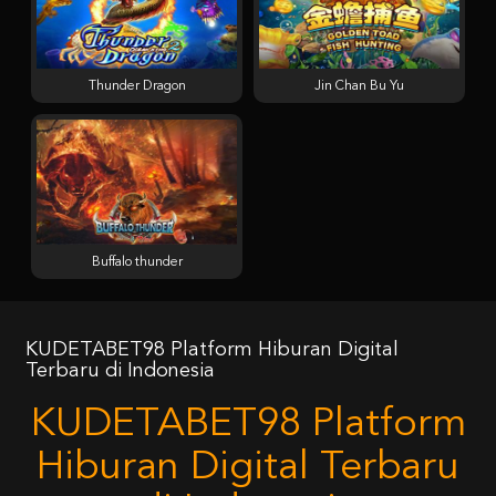
Thunder Dragon
Jin Chan Bu Yu
Buffalo thunder
KUDETABET98 Platform Hiburan Digital
Terbaru di Indonesia
KUDETABET98 Platform
Hiburan Digital Terbaru