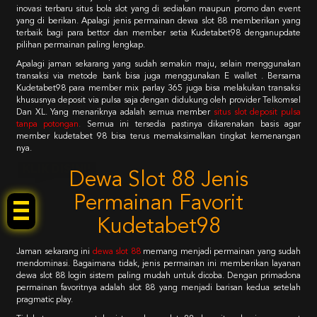
inovasi terbaru situs bola slot yang di sediakan maupun promo dan event
yang di berikan. Apalagi jenis permainan dewa slot 88 memberikan yang
terbaik bagi para bettor dan member setia Kudetabet98 denganupdate
pilihan permainan paling lengkap.
Apalagi jaman sekarang yang sudah semakin maju, selain menggunakan
transaksi via metode bank bisa juga menggunakan E wallet . Bersama
Kudetabet98 para member mix parlay 365 juga bisa melakukan transaksi
khususnya deposit via pulsa saja dengan didukung oleh provider Telkomsel
Dan XL. Yang menariknya adalah semua member
situs slot deposit pulsa
tanpa potongan
.
Semua ini tersedia pastinya dikarenakan basis agar
member kudetabet 98 bisa terus memaksimalkan tingkat kemenangan
nya.
KLIK DISINI!
Dewa Slot 88 Jenis
Permainan Favorit
Kudetabet98
Jaman sekarang ini
dewa slot 88
memang menjadi permainan yang sudah
mendominasi. Bagaimana tidak, jenis permainan ini memberikan layanan
dewa slot 88 login sistem paling mudah untuk dicoba. Dengan primadona
permainan favoritnya adalah slot 88 yang menjadi barisan kedua setelah
pragmatic play.