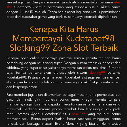
lain sebagainya. Dan yang menariknya adalah bila mendaftar bersama
situs
slot
Kudetabet98 semua permainan yang tersedia bisa di akses hanya
dengan 1 user ID saja loh. Tanpa harus repot lagi serta untuk pemindahan
saldo dari kudetabet game yang berlaku semuanya otomatis dipindahkan.
Kenapa Kita Harus
Mempercayai Kudetabet98
Slotking99 Zona Slot Terbaik
Sebagai agen online terpercaya pastinya semua pecinta taruhan harus
bergabung dengan situs yang tepat. Dengan sistem transaksi deposit dan
withdraw yang super cepat yaitu hanya memakan waktu maksimal 5 menit
saja. Semua transaksi akan diproses oleh sistem
slotking99
bersama
kudetabet98. Pastinya bersama agen Kudetabet Slot juga semua member
akan dipandu langsung oleh costumer service yang aktif 24 jam serta ramah
dan berpengalaman.
Para member juga akan di tawarkan berbagai macam jenis promo situs slot
gacor dan slotking99 indonesia bonus menarik agar membantu para
membernya agar bisa mendapatkan keuntungan serta kemenangan yang
maksimal. Berbagai macam promo tersebut bisa langsung di cek pada
menu promosi Agen Kudetabet98 situs
bola 365
yang meliputi bonus
member baru. Bonus deposit harian, bonus cashback mingguan, bonus
refferal, dan berbagai macam Event Menarik yang bisa di klaim setiap