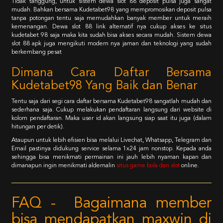
Tidak tanggung, untuk sistem dewa slot 88 deposit pulsa juga sangat
mudah. Bahkan bersama Kudetabet98 yang mempromosikan deposit pulsa
tanpa potongan tentu saja memudahkan banyak member untuk meraih
kemenangan. Dewa slot 88 link alternatif nya cukup akses ke situs
kudetabet 98 saja maka kita sudah bisa akses secara mudah. Sistem dewa
slot 88 apk juga mengikuti modern nya jaman dan teknologi yang sudah
berkembang pesat
Dimana Cara Daftar Bersama
Kudetabet98 Yang Baik dan Benar
Tentu saja dari segi cara daftar bersama Kudetabet98 sangatlah mudah dan
sederhana saja. Cukup melakukan pendaftaran langsung dari website di
kolom pendaftaran. Maka user id akan langsung siap saat itu juga (dalam
hitungan per detik).
Ataupun untuk lebih efisien bisa melalui Livechat, Whatsapp, Telegram dan
Email pastinya didukung service selama 1x24 jam nonstop. Kepada anda
sehingga bisa menikmati permainan ini jauh lebih nyaman kapan dan
dimanapun ingin menikmati aldernalin
situs game bola dan slot
online.
FAQ - Bagaimana member
bisa mendapatkan maxwin di