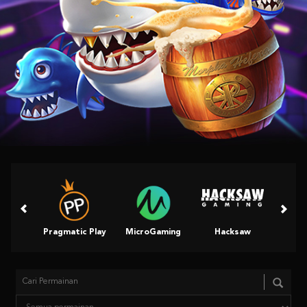
Pragmatic Play
MicroGaming
Hacksaw
King