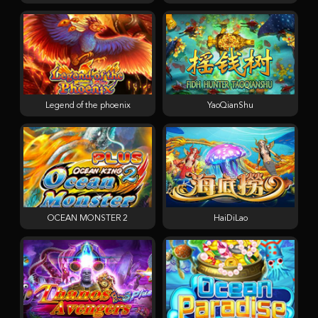
Legend of the phoenix
YaoQianShu
OCEAN MONSTER 2
HaiDiLao