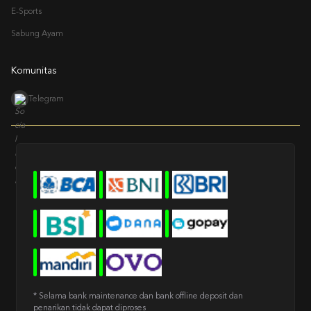
E-Sports
Sabung Ayam
Komunitas
Telegram
* Selama bank maintenance dan bank offline deposit dan
penarikan tidak dapat diproses