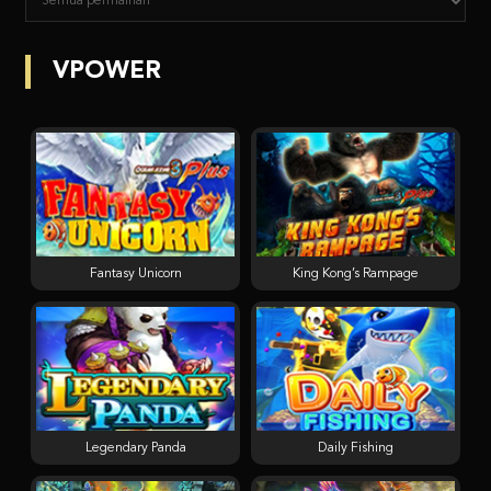
VPOWER
Fantasy Unicorn
King Kong’s Rampage
Legendary Panda
Daily Fishing