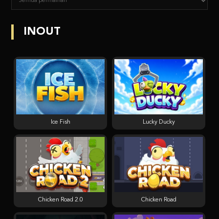
INOUT
Ice Fish
Lucky Ducky
Chicken Road 2.0
Chicken Road