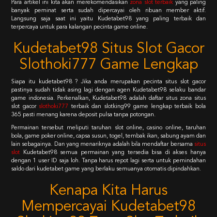
Para artikel ini kita akan merekomendasikan
zona slot terbaik
yang paling
banyak peminat serta sudah dipercayai oleh ribuan member aktif.
Langsung saja saat ini yaitu Kudetabet98 yang paling terbaik dan
terpercaya untuk para kalangan pecinta game online.
Kudetabet98 Situs Slot Gacor
Slothoki777 Game Lengkap
Siapa itu kudetabet98 ? Jika anda merupakan pecinta situs slot gacor
pastinya sudah tidak asing lagi dengan agen Kudetabet98 selaku bandar
game indonesia. Perkenalkan, Kudetabet98 adalah daftar situs zona situs
slot gacor
slothoki777
terbaik dan slotking99 game lengkap terbaik bola
365 pasti menang karena deposit pulsa tanpa potongan.
Permainan tersebut meliputi taruhan slot online, casino online, taruhan
bola, game poker online, capsa susun, togel, tembak ikan, sabung ayam dan
lain sebagainya. Dan yang menariknya adalah bila mendaftar bersama
situs
slot
Kudetabet98 semua permainan yang tersedia bisa di akses hanya
dengan 1 user ID saja loh. Tanpa harus repot lagi serta untuk pemindahan
saldo dari kudetabet game yang berlaku semuanya otomatis dipindahkan.
Kenapa Kita Harus
Mempercayai Kudetabet98