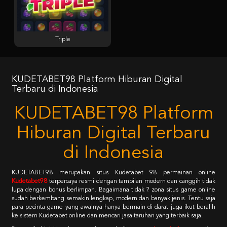
Triple
KUDETABET98 Platform Hiburan Digital
Terbaru di Indonesia
KUDETABET98 Platform
Hiburan Digital Terbaru
di Indonesia
KUDETABET98 merupakan situs Kudetabet 98 permainan online
Kudetabet98
terpercaya resmi dengan tampilan modern dan canggih tidak
lupa dengan bonus berlimpah. Bagaimana tidak ? zona situs game online
sudah berkembang semakin lengkap, modern dan banyak jenis. Tentu saja
para pecinta game yang awalnya hanya bermain di darat juga ikut beralih
ke sistem Kudetabet online dan mencari jasa taruhan yang terbaik saja.