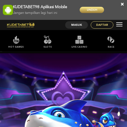
×
KUDETABET98 Aplikasi Mobile
UNDUH
Jangan tampilkan lagi hari ini
MASUK
DAFTAR
HOT GAMES
SLOTS
LIVE CASINO
RACE
;;