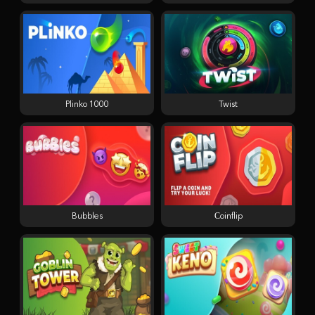
Plinko 1000
Twist
Bubbles
Сoinflip