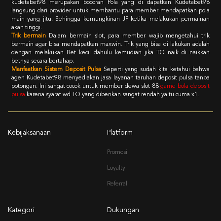
kudetabet98 merupakan bocoran Pola yang di dapatkan Kudetabet98
langsung dari provider untuk membantu para member mendapatkan pola
main yang jitu. Sehingga kemungkinan JP ketika melakukan permainan
akan tinggi.
Trik bermain
Dalam bermain slot, para member wajib mengetahui trik
bermain agar bisa mendapatkan maxwin. Trik yang bisa di lakukan adalah
dengan melakukan Bet kecil dahulu kemudian jika TO naik di naikkan
betnya secara bertahap.
Manfaatkan Sistem Deposit Pulsa
Seperti yang sudah kita ketahui bahwa
agen Kudetabet98 menyediakan jasa layanan taruhan deposit pulsa tanpa
potongan. Ini sangat cocok untuk member dewa slot 88
game bola deposit
pulsa
karena syarat wd TO yang diberikan sangat rendah yaitu cuma x1.
Kebijaksanaan
Platform
Promosi
Loyalty
Referral
Kategori
Dukungan