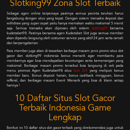
Slotking99 Zona Slot Terbaik
Sebagai agen online terpercaya pastinya semua pecinta taruhan harus
bergabung dengan situs yang tepat. Dengan sistem transaksi deposit dan
withdraw yang super cepat yaitu hanya memakan waktu maksimal 5 menit
saja. Semua transaksi akan diproses oleh sistem
slotking99
bersama
kudetabet98. Pastinya bersama agen Kudetabet Slot juga semua member
akan dipandu langsung oleh costumer service yang aktif 24 jam serta ramah
dan berpengalaman.
Para member juga akan di tawarkan berbagai macam jenis promo situs slot
gacor dan slotking99 indonesia bonus menarik agar membantu para
membernya agar bisa mendapatkan keuntungan serta kemenangan yang
maksimal. Berbagai macam promo tersebut bisa langsung di cek pada
menu promosi Agen Kudetabet98 situs
bola 365
yang meliputi bonus
member baru. Bonus deposit harian, bonus cashback mingguan, bonus
refferal, dan berbagai macam Event Menarik yang bisa di klaim setiap
harinya !
10 Daftar Situs Slot Gacor
Terbaik Indonesia Game
Lengkap
Berikut ini 10 daftar situs slot gacor terbaik yang direkomendasi juga untuk