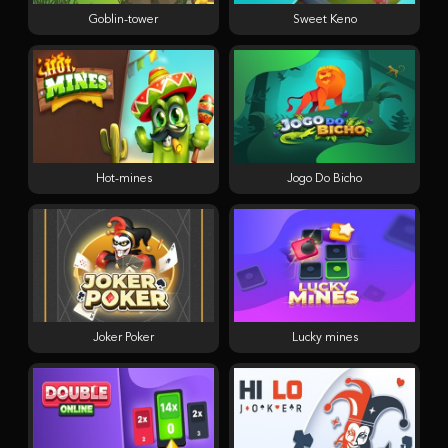
Goblin-tower
Sweet Keno
Hot-mines
Jogo Do Bicho
Joker Poker
Lucky mines