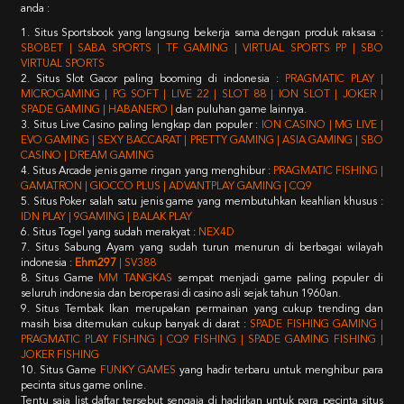
anda :
1. Situs Sportsbook yang langsung bekerja sama dengan produk raksasa :
SBOBET | SABA SPORTS | TF GAMING | VIRTUAL SPORTS PP | SBO
VIRTUAL SPORTS
2. Situs Slot Gacor paling booming di indonesia :
PRAGMATIC PLAY |
MICROGAMING | PG SOFT | LIVE 22 | SLOT 88 | ION SLOT | JOKER |
SPADE GAMING | HABANERO |
dan puluhan game lainnya.
3. Situs Live Casino paling lengkap dan populer :
ION CASINO | MG LIVE |
EVO GAMING | SEXY BACCARAT | PRETTY GAMING | ASIA GAMING | SBO
CASINO | DREAM GAMING
4. Situs Arcade jenis game ringan yang menghibur :
PRAGMATIC FISHING |
GAMATRON | GIOCCO PLUS | ADVANTPLAY GAMING | CQ9
5. Situs Poker salah satu jenis game yang membutuhkan keahlian khusus :
IDN PLAY | 9GAMING | BALAK PLAY
6. Situs Togel yang sudah merakyat :
NEX4D
7. Situs Sabung Ayam yang sudah turun menurun di berbagai wilayah
indonesia :
Ehm297
| SV388
8. Situs Game
MM TANGKAS
sempat menjadi game paling populer di
seluruh indonesia dan beroperasi di casino asli sejak tahun 1960an.
9. Situs Tembak Ikan merupakan permainan yang cukup trending dan
masih bisa ditemukan cukup banyak di darat :
SPADE FISHING GAMING |
PRAGMATIC PLAY FISHING | CQ9 FISHING | SPADE GAMING FISHING |
JOKER FISHING
10. Situs Game
FUNKY GAMES
yang hadir terbaru untuk menghibur para
pecinta situs game online.
Tentu saja list daftar tersebut sengaja di hadirkan untuk para pecinta situs