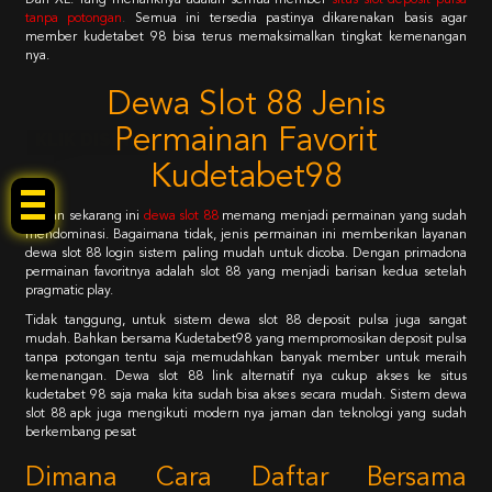
Dan XL. Yang menariknya adalah semua member
situs slot deposit pulsa
tanpa potongan
.
Semua ini tersedia pastinya dikarenakan basis agar
member kudetabet 98 bisa terus memaksimalkan tingkat kemenangan
nya.
Dewa Slot 88 Jenis
Permainan Favorit
KLIK DISINI!
Kudetabet98
Jaman sekarang ini
dewa slot 88
memang menjadi permainan yang sudah
mendominasi. Bagaimana tidak, jenis permainan ini memberikan layanan
dewa slot 88 login sistem paling mudah untuk dicoba. Dengan primadona
permainan favoritnya adalah slot 88 yang menjadi barisan kedua setelah
pragmatic play.
Tidak tanggung, untuk sistem dewa slot 88 deposit pulsa juga sangat
mudah. Bahkan bersama Kudetabet98 yang mempromosikan deposit pulsa
tanpa potongan tentu saja memudahkan banyak member untuk meraih
kemenangan. Dewa slot 88 link alternatif nya cukup akses ke situs
kudetabet 98 saja maka kita sudah bisa akses secara mudah. Sistem dewa
slot 88 apk juga mengikuti modern nya jaman dan teknologi yang sudah
berkembang pesat
Dimana Cara Daftar Bersama