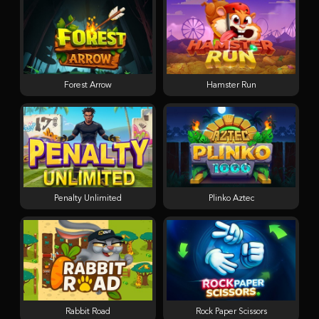
Forest Arrow
Hamster Run
Penalty Unlimited
Plinko Aztec
Rabbit Road
Rock Paper Scissors