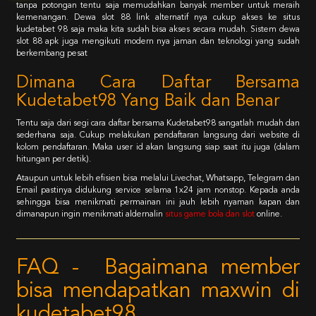
tanpa potongan tentu saja memudahkan banyak member untuk meraih
kemenangan. Dewa slot 88 link alternatif nya cukup akses ke situs
kudetabet 98 saja maka kita sudah bisa akses secara mudah. Sistem dewa
slot 88 apk juga mengikuti modern nya jaman dan teknologi yang sudah
berkembang pesat
Dimana Cara Daftar Bersama
Kudetabet98 Yang Baik dan Benar
Tentu saja dari segi cara daftar bersama Kudetabet98 sangatlah mudah dan
sederhana saja. Cukup melakukan pendaftaran langsung dari website di
kolom pendaftaran. Maka user id akan langsung siap saat itu juga (dalam
hitungan per detik).
Ataupun untuk lebih efisien bisa melalui Livechat, Whatsapp, Telegram dan
Email pastinya didukung service selama 1x24 jam nonstop. Kepada anda
sehingga bisa menikmati permainan ini jauh lebih nyaman kapan dan
dimanapun ingin menikmati aldernalin
situs game bola dan slot
online.
FAQ - Bagaimana member
bisa mendapatkan maxwin di
kudetabet98