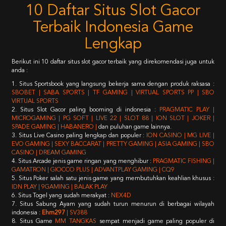
10 Daftar Situs Slot Gacor
Terbaik Indonesia Game
Lengkap
Berikut ini 10 daftar situs slot gacor terbaik yang direkomendasi juga untuk
anda :
1. Situs Sportsbook yang langsung bekerja sama dengan produk raksasa :
SBOBET | SABA SPORTS | TF GAMING | VIRTUAL SPORTS PP | SBO
VIRTUAL SPORTS
2. Situs Slot Gacor paling booming di indonesia :
PRAGMATIC PLAY |
MICROGAMING | PG SOFT | LIVE 22 | SLOT 88 | ION SLOT | JOKER |
SPADE GAMING | HABANERO |
dan puluhan game lainnya.
3. Situs Live Casino paling lengkap dan populer :
ION CASINO | MG LIVE |
EVO GAMING | SEXY BACCARAT | PRETTY GAMING | ASIA GAMING | SBO
CASINO | DREAM GAMING
4. Situs Arcade jenis game ringan yang menghibur :
PRAGMATIC FISHING |
GAMATRON | GIOCCO PLUS | ADVANTPLAY GAMING | CQ9
5. Situs Poker salah satu jenis game yang membutuhkan keahlian khusus :
IDN PLAY | 9GAMING | BALAK PLAY
6. Situs Togel yang sudah merakyat :
NEX4D
7. Situs Sabung Ayam yang sudah turun menurun di berbagai wilayah
indonesia :
Ehm297
| SV388
8. Situs Game
MM TANGKAS
sempat menjadi game paling populer di