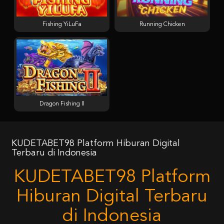
Fishing YiLuFa
Running Chicken
Dragon Fishing II
KUDETABET98 Platform Hiburan Digital
Terbaru di Indonesia
KUDETABET98 Platform
Hiburan Digital Terbaru
di Indonesia