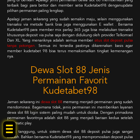
yang di berikan. Apalagi jenis permainan dewa slot 88 memberikan yang
terbaik bagi para bettor dan member setia Kudetabet98 denganupdate
pilihan permainan paling lengkap.
Apalagi jaman sekarang yang sudah semakin maju, selain menggunakan
transaksi via metode bank bisa juga menggunakan E wallet . Bersama
Kudetabet98 para member mix parlay 365 juga bisa melakukan transaksi
khususnya deposit via pulsa saja dengan didukung oleh provider Telkomsel
Dan XL. Yang menariknya adalah semua member
situs slot deposit pulsa
tanpa potongan
.
Semua ini tersedia pastinya dikarenakan basis agar
member kudetabet 98 bisa terus memaksimalkan tingkat kemenangan
nya.
Dewa Slot 88 Jenis
Permainan Favorit
Kudetabet98
Jaman sekarang ini
dewa slot 88
memang menjadi permainan yang sudah
mendominasi. Bagaimana tidak, jenis permainan ini memberikan layanan
KLIK DISINI!
dewa slot 88 login sistem paling mudah untuk dicoba. Dengan primadona
permainan favoritnya adalah slot 88 yang menjadi barisan kedua setelah
pragmatic play.
Tidak tanggung, untuk sistem dewa slot 88 deposit pulsa juga sangat
mudah. Bahkan bersama Kudetabet98 yang mempromosikan deposit pulsa