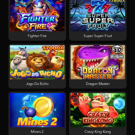
Fighter Fire
Super Super Fruit
Jogo Do Bicho
Dragon Master
Mines 2
Crazy King Kong