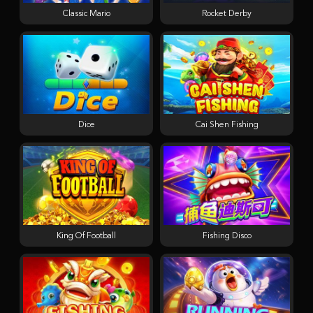
Classic Mario
Rocket Derby
Dice
Cai Shen Fishing
King Of Football
Fishing Disco