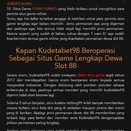
JOKER FISHING
10. Situs Game
FUNKY GAMES
yang hadir terbaru untuk menghibur para
pecinta situs game online.
Tentu saja list daftar tersebut sengaja di hadirkan untuk para pecinta situs
game lengkap agar bebas memilih. Jenis permainan apa yang digemari
dan pastinya agar kita semua tidak repot lagi memilih jenis permainan.
Karena seperti yang sudah di bahas, cukup dengan 1 user ID saja sudah
bisa bermain semua game online yang disediakan permainan dewa slot 88.
Kapan Kudetabet98 Beroperasi
Sebagai Situs Game Lengkap Dewa
Slot 88
Secara resmi, kudetabet98 sudah melayani
daftar situs game
sejak tahun
2017 dan mendapatkan lisensi resmi beroperasi resmi kepada semua
masyarakat indonesia. Dengan didukung oleh puluhan provider raksasa
terkemuka di atas, pastinya semua member yang memilih kudetabet98
dijamin tidak akan kecewa lagi.
Selama 5 tahun berjalan, situs kudeta slotking99 telah banyak memberikan
inovasi terbaru situs bola slot yang di sediakan maupun promo dan event
yang di berikan. Apalagi jenis permainan dewa slot 88 memberikan yang
terbaik bagi para bettor dan member setia Kudetabet98 denganupdate
pilihan permainan paling lengkap.
Apalagi jaman sekarang yang sudah semakin maju, selain menggunakan