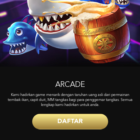
ARCADE
Kami hadirkan game menarik dengan taruhan uang asli dari permainan
tembak ikan, capit duit, MM tangkas bagi para penggemar tangkas. Semua
lengkap kami hadirkan untuk anda.
DAFTAR