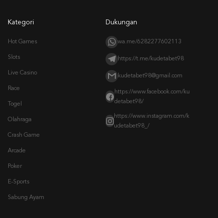
Kategori
Dukungan
Hot Games
wa.me/6282277602113
Slots
https://t.me/kudetabet98
Live Casino
kudetabet98@gmail.com
Race
https://www.facebook.com/ku
detabet98/
Togel
https://www.instagram.com/k
Olahraga
udetabet98_/
Crash Game
Arcade
Poker
E-Sports
Sabung Ayam