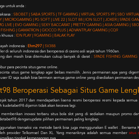
juga untuk anda :
aksasa :
SBOBET | SABA SPORTS | TF GAMING | VIRTUAL SPORTS PP | SBO VIRTU
 | MICROGAMING | PG SOFT | LIVE 22 | SLOT 88 | ION SLOT | JOKER | SPADE G
MG LIVE | EVO GAMING | SEXY BACCARAT | PRETTY GAMING | ASIA GAMING | S
FISHING | GAMATRON | GIOCCO PLUS | ADVANTPLAY GAMING | CQ9
 khusus :
IDN PLAY | 9GAMING | BALAK PLAY
ayah indonesia :
Ehm297
| SV388
 di seluruh indonesia dan beroperasi di casino asli sejak tahun 1960an.
ng dan masih bisa ditemukan cukup banyak di darat :
SPADE FISHING GAMING 
bur para pecinta situs game online.
a pecinta situs game lengkap agar bebas memilih. Jenis permainan apa yang digema
 user ID saja sudah bisa bermain semua game online yang disediakan permainan dew
98 Beroperasi Sebagai Situs Game Leng
ejak tahun 2017 dan mendapatkan lisensi resmi beroperasi resmi kepada semua 
 kudetabet98 dijamin tidak akan kecewa lagi.
k memberikan inovasi terbaru situs bola slot yang di sediakan maupun promo da
detabet98 denganupdate pilihan permainan paling lengkap.
ggunakan transaksi via metode bank bisa juga menggunakan E wallet . Bersama
g oleh provider Telkomsel Dan XL. Yang menariknya adalah semua member
situs
simalkan tingkat kemenangan nya.