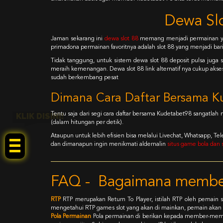
Dewa Slo
Jaman sekarang ini
dewa slot 88
memang menjadi permainan yan
primadona permainan favoritnya adalah slot 88 yang menjadi bari
Tidak tanggung, untuk sistem dewa slot 88 deposit pulsa j
meraih kemenangan. Dewa slot 88 link alternatif nya cukup akse
sudah berkembang pesat
Dimana Cara Daftar Bersama K
Tentu saja dari segi cara daftar bersama Kudetabet98 sangatlah
KLIK DISINI!
(dalam hitungan per detik).
Ataupun untuk lebih efisien bisa melalui Livechat, Whatsapp, 
dan dimanapun ingin menikmati aldernalin
situs game bola dan s
FAQ - Bagaimana member
RTP
RTP merupakan Return To Player, istilah RTP oleh pemai
mengetahui RTP games slot yang akan di mainkan, pemain akan
Pola Permainan
Pola permainan di berikan kepada member-mem