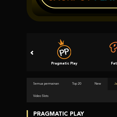
Pragmatic Play
Fat
Semua permainan
Top 20
New
J
Video Slots
PRAGMATIC PLAY