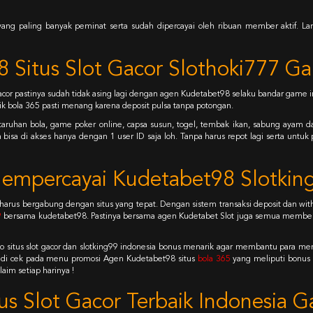
yang paling banyak peminat serta sudah dipercayai oleh ribuan member aktif. Lan
 Situs Slot Gacor Slothoki777 
gacor pastinya sudah tidak asing lagi dengan agen Kudetabet98 selaku bandar game in
ik bola 365 pasti menang karena deposit pulsa tanpa potongan.
e, taruhan bola, game poker online, capsa susun, togel, tembak ikan, sabung ayam 
isa di akses hanya dengan 1 user ID saja loh. Tanpa harus repot lagi serta unt
empercayai Kudetabet98 Slotking
 harus bergabung dengan situs yang tepat. Dengan sistem transaksi deposit dan 
9
bersama kudetabet98. Pastinya bersama agen Kudetabet Slot juga semua member 
o situs slot gacor dan slotking99 indonesia bonus menarik agar membantu para
 di cek pada menu promosi Agen Kudetabet98 situs
bola 365
yang meliputi bonus
aim setiap harinya !
tus Slot Gacor Terbaik Indonesia