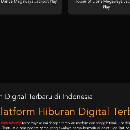
s Dance Megaways Jackpot Play
House of Lions Megaways Jac
Play
Digital Terbaru di Indonesia
tform Hiburan Digital Terb
e
Kudetabet98
terpercaya resmi dengan tampilan modern dan canggih tidak lupa den
entu saja para pecinta game yang awalnya hanya bermain di darat juga ikut ber