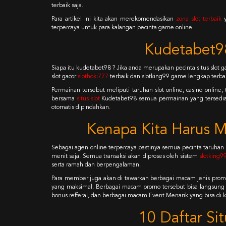
terbaik saja.
Para artikel ini kita akan merekomendasikan
zona slot terbaik
terpercaya untuk para kalangan pecinta game online.
Kudetabet98
Siapa itu kudetabet98 ? Jika anda merupakan pecinta situs slot 
slot gacor
slothoki777
terbaik dan slotking99 game lengkap terba
Permainan tersebut meliputi taruhan slot online, casino onlin
bersama
situs slot
Kudetabet98 semua permainan yang tersedia b
otomatis dipindahkan.
Kenapa Kita Harus M
Sebagai agen online terpercaya pastinya semua pecinta taruhan
menit saja. Semua transaksi akan diproses oleh sistem
slotking9
serta ramah dan berpengalaman.
Para member juga akan di tawarkan berbagai macam jenis prom
yang maksimal. Berbagai macam promo tersebut bisa langsung
bonus refferal, dan berbagai macam Event Menarik yang bisa di kl
10 Daftar Si