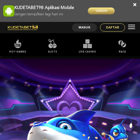
×
KUDETABET98 Aplikasi Mobile
UNDUH
Jangan tampilkan lagi hari ini
MASUK
DAFTAR
HOT GAMES
SLOTS
LIVE CASINO
RACE
;;