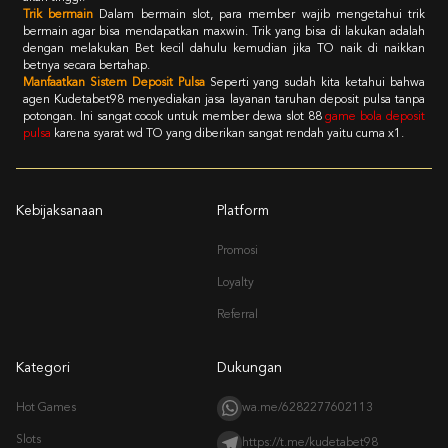
Trik bermain
Dalam bermain slot, para member wajib mengetahui trik
bermain agar bisa mendapatkan maxwin. Trik yang bisa di lakukan adalah
dengan melakukan Bet kecil dahulu kemudian jika TO naik di naikkan
betnya secara bertahap.
Manfaatkan Sistem Deposit Pulsa
Seperti yang sudah kita ketahui bahwa
agen Kudetabet98 menyediakan jasa layanan taruhan deposit pulsa tanpa
potongan. Ini sangat cocok untuk member dewa slot 88
game bola deposit
pulsa
karena syarat wd TO yang diberikan sangat rendah yaitu cuma x1.
Kebijaksanaan
Platform
Promosi
Loyalty
Referral
Kategori
Dukungan
Hot Games
wa.me/6282277602113
Slots
https://t.me/kudetabet98