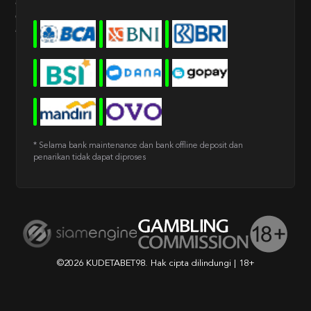
* Selama bank maintenance dan bank offline deposit dan
penarikan tidak dapat diproses
©2026 KUDETABET98. Hak cipta dilindungi | 18+