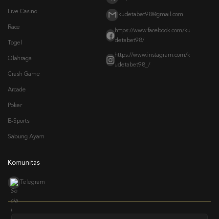
Live Casino
kudetabet98@gmail.com
Race
https://www.facebook.com/ku
detabet98/
Togel
https://www.instagram.com/k
Olahraga
udetabet98_/
Crash Game
Arcade
Poker
E-Sports
Sabung Ayam
Komunitas
Telegram