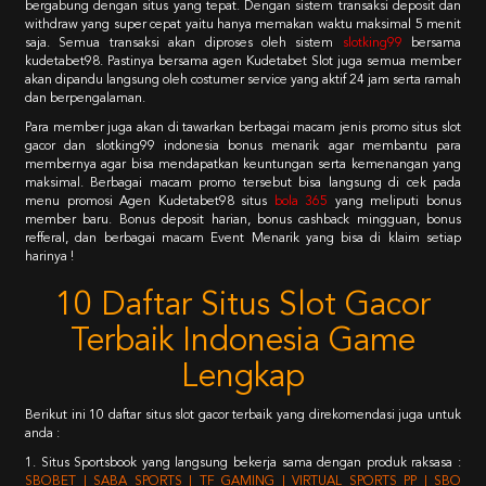
bergabung dengan situs yang tepat. Dengan sistem transaksi deposit dan
withdraw yang super cepat yaitu hanya memakan waktu maksimal 5 menit
saja. Semua transaksi akan diproses oleh sistem
slotking99
bersama
kudetabet98. Pastinya bersama agen Kudetabet Slot juga semua member
akan dipandu langsung oleh costumer service yang aktif 24 jam serta ramah
dan berpengalaman.
Para member juga akan di tawarkan berbagai macam jenis promo situs slot
gacor dan slotking99 indonesia bonus menarik agar membantu para
membernya agar bisa mendapatkan keuntungan serta kemenangan yang
maksimal. Berbagai macam promo tersebut bisa langsung di cek pada
menu promosi Agen Kudetabet98 situs
bola 365
yang meliputi bonus
member baru. Bonus deposit harian, bonus cashback mingguan, bonus
refferal, dan berbagai macam Event Menarik yang bisa di klaim setiap
harinya !
10 Daftar Situs Slot Gacor
Terbaik Indonesia Game
Lengkap
Berikut ini 10 daftar situs slot gacor terbaik yang direkomendasi juga untuk
anda :
1. Situs Sportsbook yang langsung bekerja sama dengan produk raksasa :
SBOBET | SABA SPORTS | TF GAMING | VIRTUAL SPORTS PP | SBO