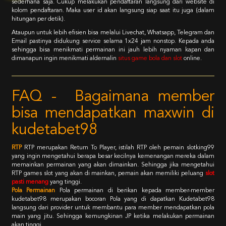
sederhana saja. Cukup melakukan pendaftaran langsung dari website di
kolom pendaftaran. Maka user id akan langsung siap saat itu juga (dalam
hitungan per detik).
Ataupun untuk lebih efisien bisa melalui Livechat, Whatsapp, Telegram dan
Email pastinya didukung service selama 1x24 jam nonstop. Kepada anda
sehingga bisa menikmati permainan ini jauh lebih nyaman kapan dan
dimanapun ingin menikmati aldernalin
situs game bola dan slot
online.
FAQ - Bagaimana member
bisa mendapatkan maxwin di
kudetabet98
RTP
RTP merupakan Return To Player, istilah RTP oleh pemain slotking99
yang ingin mengetahui berapa besar kecilnya kemenangan mereka dalam
memainkan permainan yang akan dimainkan. Sehingga jika mengetahui
RTP games slot yang akan di mainkan, pemain akan memiliki peluang
slot
pasti menang
yang tinggi.
Pola Permainan
Pola permainan di berikan kepada member-member
kudetabet98 merupakan bocoran Pola yang di dapatkan Kudetabet98
langsung dari provider untuk membantu para member mendapatkan pola
main yang jitu. Sehingga kemungkinan JP ketika melakukan permainan
akan tinggi.