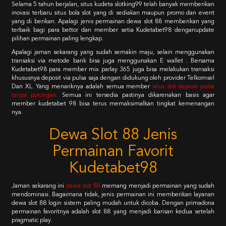
Selama 5 tahun berjalan, situs kudeta slotking99 telah banyak memberikan
inovasi terbaru situs bola slot yang di sediakan maupun promo dan event
yang di berikan. Apalagi jenis permainan dewa slot 88 memberikan yang
terbaik bagi para bettor dan member setia Kudetabet98 denganupdate
pilihan permainan paling lengkap.
Apalagi jaman sekarang yang sudah semakin maju, selain menggunakan
transaksi via metode bank bisa juga menggunakan E wallet . Bersama
Kudetabet98 para member mix parlay 365 juga bisa melakukan transaksi
khususnya deposit via pulsa saja dengan didukung oleh provider Telkomsel
Dan XL. Yang menariknya adalah semua member
situs slot deposit pulsa
tanpa potongan
.
Semua ini tersedia pastinya dikarenakan basis agar
member kudetabet 98 bisa terus memaksimalkan tingkat kemenangan
nya.
Dewa Slot 88 Jenis
Permainan Favorit
Kudetabet98
Jaman sekarang ini
dewa slot 88
memang menjadi permainan yang sudah
mendominasi. Bagaimana tidak, jenis permainan ini memberikan layanan
dewa slot 88 login sistem paling mudah untuk dicoba. Dengan primadona
permainan favoritnya adalah slot 88 yang menjadi barisan kedua setelah
pragmatic play.