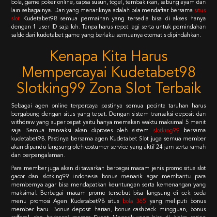
bola, game poker online, capsa susun, togel, tembak ikan, sabung ayam dan
lain sebagainya. Dan yang menariknya adalah bila mendaftar bersama
situs
slot
Kudetabet98 semua permainan yang tersedia bisa di akses hanya
dengan 1 user ID saja loh. Tanpa harus repot lagi serta untuk pemindahan
saldo dari kudetabet game yang berlaku semuanya otomatis dipindahkan.
Kenapa Kita Harus
Mempercayai Kudetabet98
Slotking99 Zona Slot Terbaik
Sebagai agen online terpercaya pastinya semua pecinta taruhan harus
bergabung dengan situs yang tepat. Dengan sistem transaksi deposit dan
withdraw yang super cepat yaitu hanya memakan waktu maksimal 5 menit
saja. Semua transaksi akan diproses oleh sistem
slotking99
bersama
kudetabet98. Pastinya bersama agen Kudetabet Slot juga semua member
akan dipandu langsung oleh costumer service yang aktif 24 jam serta ramah
dan berpengalaman.
Para member juga akan di tawarkan berbagai macam jenis promo situs slot
gacor dan slotking99 indonesia bonus menarik agar membantu para
membernya agar bisa mendapatkan keuntungan serta kemenangan yang
maksimal. Berbagai macam promo tersebut bisa langsung di cek pada
menu promosi Agen Kudetabet98 situs
bola 365
yang meliputi bonus
member baru. Bonus deposit harian, bonus cashback mingguan, bonus