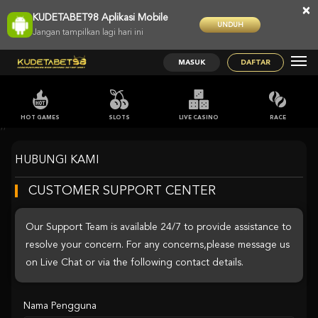
×
KUDETABET98 Aplikasi Mobile
UNDUH
Jangan tampilkan lagi hari ini
MASUK
DAFTAR
HOT GAMES
SLOTS
LIVE CASINO
RACE
;;
HUBUNGI KAMI
CUSTOMER SUPPORT CENTER
Our Support Team is available 24/7 to provide assistance to
resolve your concern. For any concerns,please message us
on Live Chat or via the following contact details.
Nama Pengguna