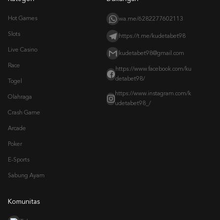
Hot Games
wa.me/6282277602113
Slots
https://t.me/kudetabet98
Live Casino
kudetabet98@gmail.com
Race
https://www.facebook.com/ku
detabet98/
Togel
https://www.instagram.com/k
Olahraga
udetabet98_/
Crash Game
Arcade
Poker
E-Sports
Sabung Ayam
Komunitas