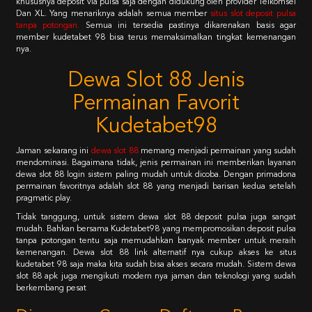
khususnya deposit via pulsa saja dengan didukung oleh provider Telkomsel
Dan XL. Yang menariknya adalah semua member
situs slot deposit pulsa
tanpa potongan
.
Semua ini tersedia pastinya dikarenakan basis agar
member kudetabet 98 bisa terus memaksimalkan tingkat kemenangan
nya.
Dewa Slot 88 Jenis
Permainan Favorit
Kudetabet98
Jaman sekarang ini
dewa slot 88
memang menjadi permainan yang sudah
mendominasi. Bagaimana tidak, jenis permainan ini memberikan layanan
dewa slot 88 login sistem paling mudah untuk dicoba. Dengan primadona
permainan favoritnya adalah slot 88 yang menjadi barisan kedua setelah
pragmatic play.
Tidak tanggung, untuk sistem dewa slot 88 deposit pulsa juga sangat
mudah. Bahkan bersama Kudetabet98 yang mempromosikan deposit pulsa
tanpa potongan tentu saja memudahkan banyak member untuk meraih
kemenangan. Dewa slot 88 link alternatif nya cukup akses ke situs
kudetabet 98 saja maka kita sudah bisa akses secara mudah. Sistem dewa
slot 88 apk juga mengikuti modern nya jaman dan teknologi yang sudah
berkembang pesat