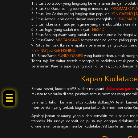
1. Situs Sportsbook yang langsung bekerja sama dengan produk r
2. Situs Slot Gacor paling booming di indonesia :
PRAGMATIC PLAY
3. Situs Live Casino paling lengkap dan populer :
ION CASINO | 
4. Situs Arcade jenis game ringan yang menghibur :
PRAGMATIC 
5. Situs Poker salah satu jenis game yang membutuhkan keahlian
6. Situs Togel yang sudah merakyat :
NEX4D
7. Situs Sabung Ayam yang sudah turun menurun di berbagai wil
8. Situs Game
MM TANGKAS
sempat menjadi game paling populer
9. Situs Tembak Ikan merupakan permainan yang cukup trendi
FISHING | JOKER FISHING
10. Situs Game
FUNKY GAMES
yang hadir terbaru untuk menghi
Tentu saja list daftar tersebut sengaja di hadirkan untuk par
permainan. Karena seperti yang sudah di bahas, cukup dengan 1
Kapan Kudetabet
KLIK DISINI!
Secara resmi, kudetabet98 sudah melayani
daftar situs game
s
raksasa terkemuka di atas, pastinya semua member yang memilih
Selama 5 tahun berjalan, situs kudeta slotking99 telah banya
memberikan yang terbaik bagi para bettor dan member setia Ku
Apalagi jaman sekarang yang sudah semakin maju, selain men
transaksi khususnya deposit via pulsa saja dengan didukun
dikarenakan basis agar member kudetabet 98 bisa terus memak