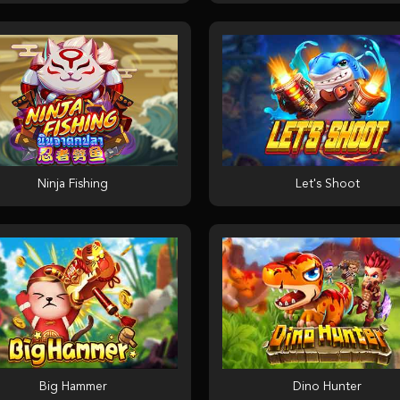
Ninja Fishing
Let's Shoot
Big Hammer
Dino Hunter