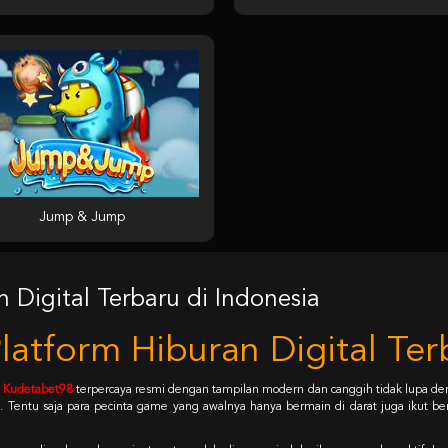
Jump & Jump
Digital Terbaru di Indonesia
tform Hiburan Digital Terb
e
Kudetabet98
terpercaya resmi dengan tampilan modern dan canggih tidak lupa den
entu saja para pecinta game yang awalnya hanya bermain di darat juga ikut ber