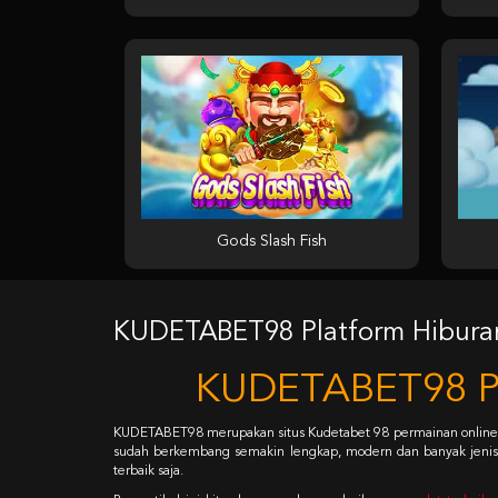
Gods Slash Fish
KUDETABET98 Platform Hiburan 
KUDETABET98 Pla
KUDETABET98 merupakan situs Kudetabet 98 permainan onlin
sudah berkembang semakin lengkap, modern dan banyak jenis. T
terbaik saja.