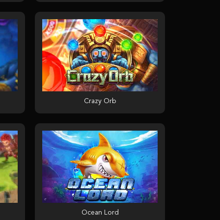
Crazy Orb
Ocean Lord