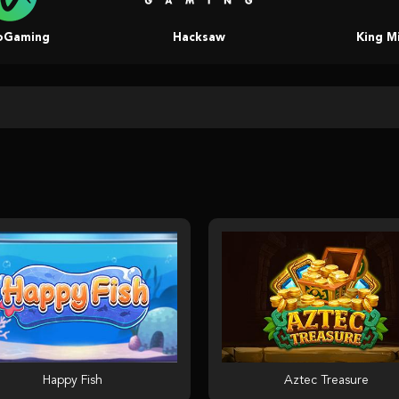
oGaming
Hacksaw
King M
Happy Fish
Aztec Treasure