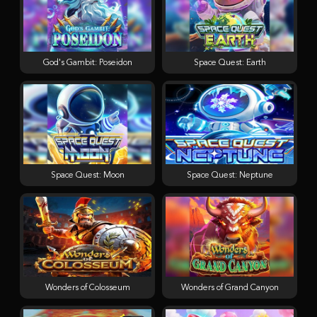
God's Gambit: Poseidon
Space Quest: Earth
Space Quest: Moon
Space Quest: Neptune
Wonders of Colosseum
Wonders of Grand Canyon