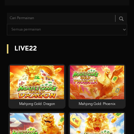
LIVE22
Mahjong Gold: Dragon
Mahjong Gold: Phoenix