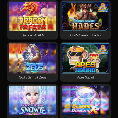
Dragon FAFAFA
God's Gambit : Hades
God's Gambit Zeus
Apes Squad