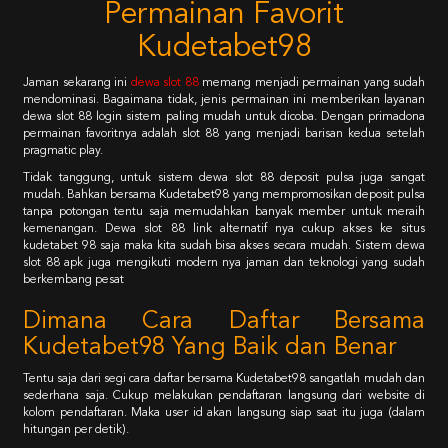
Permainan Favorit
Kudetabet98
Jaman sekarang ini
dewa slot 88
memang menjadi permainan yang sudah
mendominasi. Bagaimana tidak, jenis permainan ini memberikan layanan
dewa slot 88 login sistem paling mudah untuk dicoba. Dengan primadona
permainan favoritnya adalah slot 88 yang menjadi barisan kedua setelah
pragmatic play.
Tidak tanggung, untuk sistem dewa slot 88 deposit pulsa juga sangat
mudah. Bahkan bersama Kudetabet98 yang mempromosikan deposit pulsa
tanpa potongan tentu saja memudahkan banyak member untuk meraih
kemenangan. Dewa slot 88 link alternatif nya cukup akses ke situs
kudetabet 98 saja maka kita sudah bisa akses secara mudah. Sistem dewa
slot 88 apk juga mengikuti modern nya jaman dan teknologi yang sudah
berkembang pesat
Dimana Cara Daftar Bersama
Kudetabet98 Yang Baik dan Benar
Tentu saja dari segi cara daftar bersama Kudetabet98 sangatlah mudah dan
sederhana saja. Cukup melakukan pendaftaran langsung dari website di
kolom pendaftaran. Maka user id akan langsung siap saat itu juga (dalam
hitungan per detik).