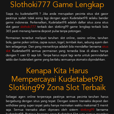
Slothoki777 Game Lengkap
Siapa itu kudetabet98 ? Jika anda merupakan pecinta situs slot gacor
pastinya sudah tidak asing lagi dengan agen Kudetabet98 selaku bandar
game indonesia. Perkenalkan, Kudetabet98 adalah daftar situs zona situs
slot gacor
slothoki777
terbaik dan slotking99 game lengkap terbaik bola
365 pasti menang karena deposit pulsa tanpa potongan.
Permainan tersebut meliputi taruhan slot online, casino online, taruhan
bola, game poker online, capsa susun, togel, tembak ikan, sabung ayam dan
lain sebagainya. Dan yang menariknya adalah bila mendaftar bersama
situs
slot
Kudetabet98 semua permainan yang tersedia bisa di akses hanya
dengan 1 user ID saja loh. Tanpa harus repot lagi serta untuk pemindahan
saldo dari kudetabet game yang berlaku semuanya otomatis dipindahkan.
Kenapa Kita Harus
Mempercayai Kudetabet98
Slotking99 Zona Slot Terbaik
Sebagai agen online terpercaya pastinya semua pecinta taruhan harus
bergabung dengan situs yang tepat. Dengan sistem transaksi deposit dan
withdraw yang super cepat yaitu hanya memakan waktu maksimal 5 menit
saja. Semua transaksi akan diproses oleh sistem
slotking99
bersama