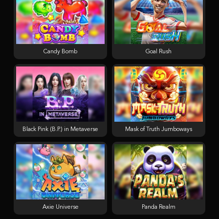
Candy Bomb
Goal Rush
Black Pink (B.P.) in Metaverse
Mask of Truth Jumboways
Axie Universe
Panda Realm