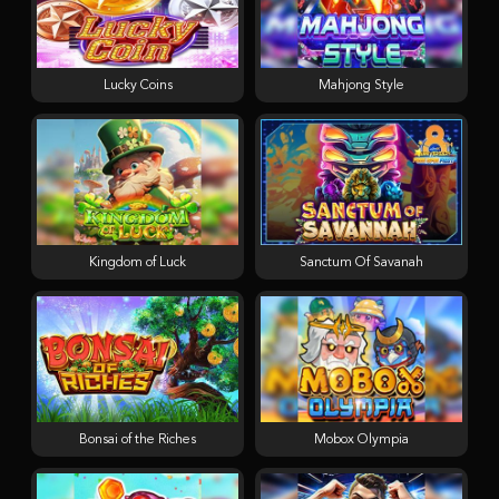
Lucky Coins
Mahjong Style
Kingdom of Luck
Sanctum Of Savanah
Bonsai of the Riches
Mobox Olympia