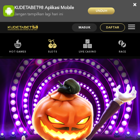
×
KUDETABET98 Aplikasi Mobile
UNDUH
Jangan tampilkan lagi hari ini
MASUK
DAFTAR
HOT GAMES
SLOTS
LIVE CASINO
RACE
;;