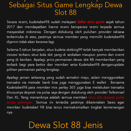
Sebagai Situs Game Lengkap Dewa
Slot 88
Secara resmi, kudetabet98 sudah melayani
daftar situs game
sejak tahun
2017 dan mendapatkan lisensi resmi beroperasi resmi kepada semua
masyarakat indonesia. Dengan didukung oleh puluhan provider raksasa
terkemuka di atas, pastinya semua member yang memilih kudetabet98
dijamin tidak akan kecewa lagi.
Selama 5 tahun berjalan, situs kudeta slotking99 telah banyak memberikan
inovasi terbaru situs bola slot yang di sediakan maupun promo dan event
yang di berikan. Apalagi jenis permainan dewa slot 88 memberikan yang
terbaik bagi para bettor dan member setia Kudetabet98 denganupdate
pilihan permainan paling lengkap.
Apalagi jaman sekarang yang sudah semakin maju, selain menggunakan
transaksi via metode bank bisa juga menggunakan E wallet . Bersama
Kudetabet98 para member mix parlay 365 juga bisa melakukan transaksi
khususnya deposit via pulsa saja dengan didukung oleh provider Telkomsel
Dan XL. Yang menariknya adalah semua member
situs slot deposit pulsa
tanpa potongan
.
Semua ini tersedia pastinya dikarenakan basis agar
member kudetabet 98 bisa terus memaksimalkan tingkat kemenangan
nya.
Dewa Slot 88 Jenis