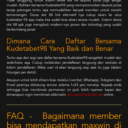
Tidak tanggung, untuk sistem dewa slot 88 deposit pulsa juga sangat
mudah. Bahkan bersama Kudetabet98 yang mempromosikan deposit pulsa
tanpa potongan tentu saja memudahkan banyak member untuk meraih
kemenangan. Dewa slot 88 link alternatif nya cukup akses ke situs
kudetabet 98 saja maka kita sudah bisa akses secara mudah. Sistem dewa
slot 88 apk juga mengikuti modern nya jaman dan teknologi yang sudah
berkembang pesat
Dimana Cara Daftar Bersama
Kudetabet98 Yang Baik dan Benar
Tentu saja dari segi cara daftar bersama Kudetabet98 sangatlah mudah dan
sederhana saja. Cukup melakukan pendaftaran langsung dari website di
kolom pendaftaran. Maka user id akan langsung siap saat itu juga (dalam
hitungan per detik).
Ataupun untuk lebih efisien bisa melalui Livechat, Whatsapp, Telegram dan
Email pastinya didukung service selama 1x24 jam nonstop. Kepada anda
sehingga bisa menikmati permainan ini jauh lebih nyaman kapan dan
dimanapun ingin menikmati aldernalin
situs game bola dan slot
online.
FAQ - Bagaimana member
bisa mendapatkan maxwin di