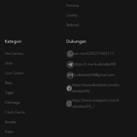
Promosi
Loyalty
Referral
Kategori
Dukungan
Hot Games
wa.me/6282277602113
Slots
https://t.me/kudetabet98
Live Casino
kudetabet98@gmail.com
Race
https://www.facebook.com/ku
detabet98/
Togel
https://www.instagram.com/k
Olahraga
udetabet98_/
Crash Game
Arcade
Poker