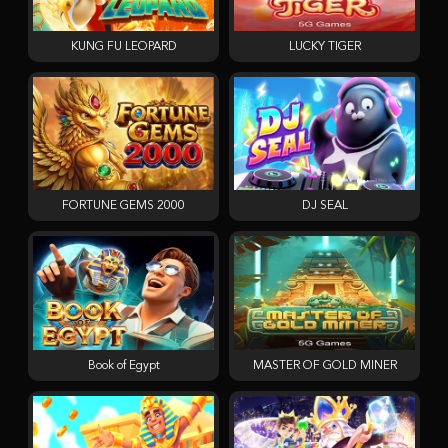
KUNG FU LEOPARD
LUCKY TIGER
FORTUNE GEMS 2000
DJ SEAL
Book of Egypt
MASTER OF GOLD MINER