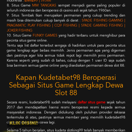
indonesia :
Ehm297
| SV388
8. Situs Game
MM TANGKAS
sempat menjadi game paling populer di
seluruh indonesia dan beroperasi di casino asli sejak tahun 1960an.
9. Situs Tembak Ikan merupakan permainan yang cukup trending dan
masih bisa ditemukan cukup banyak di darat :
SPADE FISHING GAMING |
PRAGMATIC PLAY FISHING | CQ9 FISHING | SPADE GAMING FISHING |
JOKER FISHING
10. Situs Game
FUNKY GAMES
yang hadir terbaru untuk menghibur para
pecinta situs game online.
Tentu saja list daftar tersebut sengaja di hadirkan untuk para pecinta situs
game lengkap agar bebas memilih. Jenis permainan apa yang digemari
dan pastinya agar kita semua tidak repot lagi memilih jenis permainan.
Karena seperti yang sudah di bahas, cukup dengan 1 user ID saja sudah
bisa bermain semua game online yang disediakan permainan dewa slot 88.
Kapan Kudetabet98 Beroperasi
Sebagai Situs Game Lengkap Dewa
Slot 88
Secara resmi, kudetabet98 sudah melayani
daftar situs game
sejak tahun
2017 dan mendapatkan lisensi resmi beroperasi resmi kepada semua
masyarakat indonesia. Dengan didukung oleh puluhan provider raksasa
terkemuka di atas, pastinya semua member yang memilih kudetabet98
KLIK DISINI!
dijamin tidak akan kecewa lagi.
Selama 5 tahun berjalan, situs kudeta slotking99 telah banyak memberikan