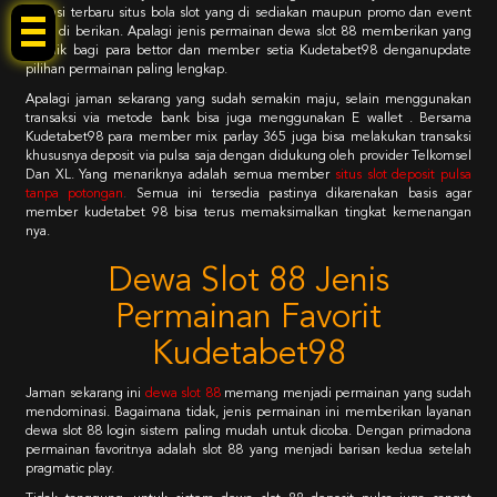
inovasi terbaru situs bola slot yang di sediakan maupun promo dan event
yang di berikan. Apalagi jenis permainan dewa slot 88 memberikan yang
terbaik bagi para bettor dan member setia Kudetabet98 denganupdate
pilihan permainan paling lengkap.
Apalagi jaman sekarang yang sudah semakin maju, selain menggunakan
transaksi via metode bank bisa juga menggunakan E wallet . Bersama
Kudetabet98 para member mix parlay 365 juga bisa melakukan transaksi
khususnya deposit via pulsa saja dengan didukung oleh provider Telkomsel
Dan XL. Yang menariknya adalah semua member
situs slot deposit pulsa
tanpa potongan
.
Semua ini tersedia pastinya dikarenakan basis agar
member kudetabet 98 bisa terus memaksimalkan tingkat kemenangan
nya.
Dewa Slot 88 Jenis
Permainan Favorit
Kudetabet98
Jaman sekarang ini
dewa slot 88
memang menjadi permainan yang sudah
mendominasi. Bagaimana tidak, jenis permainan ini memberikan layanan
dewa slot 88 login sistem paling mudah untuk dicoba. Dengan primadona
permainan favoritnya adalah slot 88 yang menjadi barisan kedua setelah
pragmatic play.