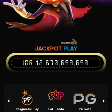
JACKPOT
PLAY
IDR
12,670,659,690
Pragmatic Play
Fat Panda
PG Soft
Slot