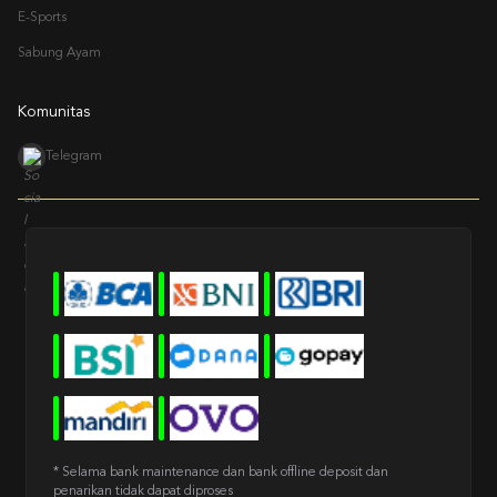
E-Sports
Sabung Ayam
Komunitas
Telegram
* Selama bank maintenance dan bank offline deposit dan
penarikan tidak dapat diproses