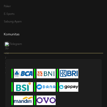
Poker
E-Sports
Sabung Ayam
Komunitas
Telegram