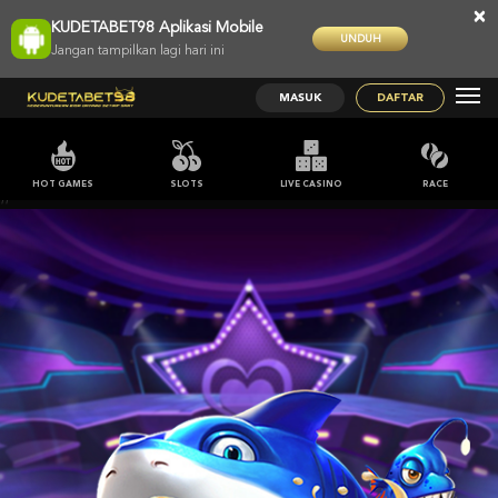
×
KUDETABET98 Aplikasi Mobile
UNDUH
Jangan tampilkan lagi hari ini
MASUK
DAFTAR
HOT GAMES
SLOTS
LIVE CASINO
RACE
;;