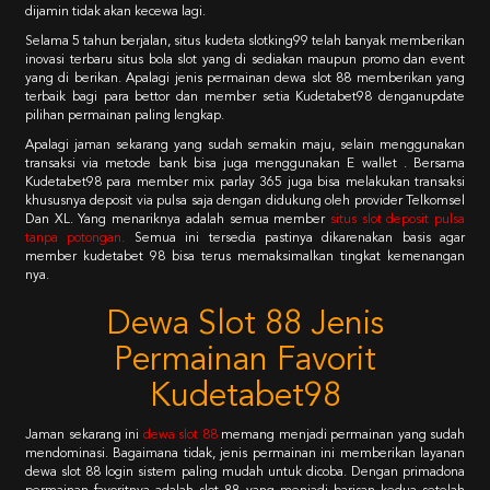
dijamin tidak akan kecewa lagi.
Selama 5 tahun berjalan, situs kudeta slotking99 telah banyak memberikan
inovasi terbaru situs bola slot yang di sediakan maupun promo dan event
yang di berikan. Apalagi jenis permainan dewa slot 88 memberikan yang
terbaik bagi para bettor dan member setia Kudetabet98 denganupdate
pilihan permainan paling lengkap.
Apalagi jaman sekarang yang sudah semakin maju, selain menggunakan
transaksi via metode bank bisa juga menggunakan E wallet . Bersama
Kudetabet98 para member mix parlay 365 juga bisa melakukan transaksi
khususnya deposit via pulsa saja dengan didukung oleh provider Telkomsel
Dan XL. Yang menariknya adalah semua member
situs slot deposit pulsa
tanpa potongan
.
Semua ini tersedia pastinya dikarenakan basis agar
member kudetabet 98 bisa terus memaksimalkan tingkat kemenangan
nya.
Dewa Slot 88 Jenis
Permainan Favorit
Kudetabet98
Jaman sekarang ini
dewa slot 88
memang menjadi permainan yang sudah
mendominasi. Bagaimana tidak, jenis permainan ini memberikan layanan
dewa slot 88 login sistem paling mudah untuk dicoba. Dengan primadona