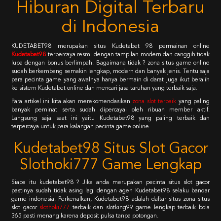
Hiburan Digital Terbaru
di Indonesia
KUDETABET98 merupakan situs Kudetabet 98 permainan online
Kudetabet98
terpercaya resmi dengan tampilan modern dan canggih tidak
lupa dengan bonus berlimpah. Bagaimana tidak ? zona situs game online
sudah berkembang semakin lengkap, modern dan banyak jenis. Tentu saja
para pecinta game yang awalnya hanya bermain di darat juga ikut beralih
ke sistem Kudetabet online dan mencari jasa taruhan yang terbaik saja.
Para artikel ini kita akan merekomendasikan
zona slot terbaik
yang paling
banyak peminat serta sudah dipercayai oleh ribuan member aktif.
Langsung saja saat ini yaitu Kudetabet98 yang paling terbaik dan
terpercaya untuk para kalangan pecinta game online.
Kudetabet98 Situs Slot Gacor
Slothoki777 Game Lengkap
Siapa itu kudetabet98 ? Jika anda merupakan pecinta situs slot gacor
pastinya sudah tidak asing lagi dengan agen Kudetabet98 selaku bandar
game indonesia. Perkenalkan, Kudetabet98 adalah daftar situs zona situs
slot gacor
slothoki777
terbaik dan slotking99 game lengkap terbaik bola
365 pasti menang karena deposit pulsa tanpa potongan.