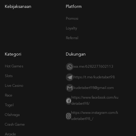
Kebijaksanaan
Platform
Promosi
Loyalty
Referral
Kategori
Dukungan
Hot Games
wa.me/6282277602113
Slots
https://t.me/kudetabet98
Live Casino
kudetabet98@gmail.com
Race
https://www.facebook.com/ku
detabet98/
Togel
https://www.instagram.com/k
Olahraga
udetabet98_/
Crash Game
Arcade