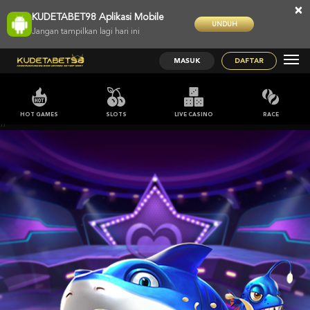
×
KUDETABET98 Aplikasi Mobile
UNDUH
Jangan tampilkan lagi hari ini
MASUK
DAFTAR
HOT GAMES
SLOTS
LIVE CASINO
RACE
;;