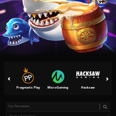
Pragmatic Play
MicroGaming
Hacksaw
King