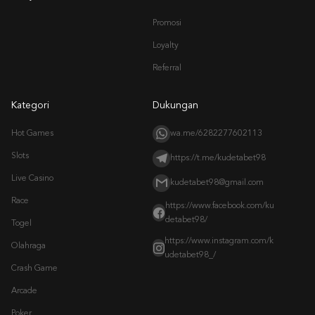
Promosi
Loyalty
Referral
Kategori
Dukungan
Hot Games
wa.me/6282277602113
Slots
https://t.me/kudetabet98
Live Casino
kudetabet98@gmail.com
Race
https://www.facebook.com/ku
detabet98/
Togel
https://www.instagram.com/k
Olahraga
udetabet98_/
Crash Game
Arcade
Poker