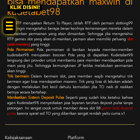
bisa mendapatkan maxwin di
KLIK DISINI!
kudetabet98
RTP
RTP merupakan Return To Player, istilah RTP oleh pemain slotking99
yang ingin mengetahui berapa besar kecilnya kemenangan mereka dalam
memainkan permainan yang akan dimainkan. Sehingga jika mengetahui
RTP games slot yang akan di mainkan, pemain akan memiliki peluang
slot
pasti menang
yang tinggi.
Pola Permainan
Pola permainan di berikan kepada member-member
kudetabet98 merupakan bocoran Pola yang di dapatkan Kudetabet98
langsung dari provider untuk membantu para member mendapatkan pola
main yang jitu. Sehingga kemungkinan JP ketika melakukan permainan
akan tinggi.
Trik bermain
Dalam bermain slot, para member wajib mengetahui trik
bermain agar bisa mendapatkan maxwin. Trik yang bisa di lakukan adalah
dengan melakukan Bet kecil dahulu kemudian jika TO naik di naikkan
betnya secara bertahap.
Manfaatkan Sistem Deposit Pulsa
Seperti yang sudah kita ketahui bahwa
agen Kudetabet98 menyediakan jasa layanan taruhan deposit pulsa tanpa
potongan. Ini sangat cocok untuk member dewa slot 88
game bola deposit
pulsa
karena syarat wd TO yang diberikan sangat rendah yaitu cuma x1.
Kebijaksanaan
Platform