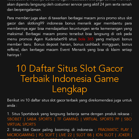
akan dipandu langsung oleh costumer service yang aktif 24 jam serta ramah
dan berpengalaman.
Para member juga akan di tawarkan berbagai macam jenis promo situs slot
gacor dan slotking99 indonesia bonus menarik agar membantu para
membernya agar bisa mendapatkan keuntungan serta kemenangan yang
maksimal. Berbagai macam promo tersebut bisa langsung di cek pada
menu promosi Agen Kudetabet98 situs
bola 365
yang meliputi bonus
member baru. Bonus deposit harian, bonus cashback mingguan, bonus
refferal, dan berbagai macam Event Menarik yang bisa di klaim setiap
harinya !
10 Daftar Situs Slot Gacor
Terbaik Indonesia Game
Lengkap
Berikut ini 10 daftar situs slot gacor terbaik yang direkomendasi juga untuk
anda :
1. Situs Sportsbook yang langsung bekerja sama dengan produk raksasa :
SBOBET | SABA SPORTS | TF GAMING | VIRTUAL SPORTS PP | SBO
VIRTUAL SPORTS
2. Situs Slot Gacor paling booming di indonesia :
PRAGMATIC PLAY |
MICROGAMING | PG SOFT | LIVE 22 | SLOT 88 | ION SLOT | JOKER |