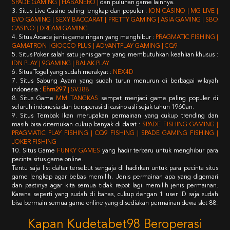
SPADE GAMING | HABANERO |
dan puluhan game lainnya.
3. Situs Live Casino paling lengkap dan populer :
ION CASINO | MG LIVE |
EVO GAMING | SEXY BACCARAT | PRETTY GAMING | ASIA GAMING | SBO
CASINO | DREAM GAMING
4. Situs Arcade jenis game ringan yang menghibur :
PRAGMATIC FISHING |
GAMATRON | GIOCCO PLUS | ADVANTPLAY GAMING | CQ9
5. Situs Poker salah satu jenis game yang membutuhkan keahlian khusus :
IDN PLAY | 9GAMING | BALAK PLAY
6. Situs Togel yang sudah merakyat :
NEX4D
7. Situs Sabung Ayam yang sudah turun menurun di berbagai wilayah
indonesia :
Ehm297
| SV388
8. Situs Game
MM TANGKAS
sempat menjadi game paling populer di
seluruh indonesia dan beroperasi di casino asli sejak tahun 1960an.
9. Situs Tembak Ikan merupakan permainan yang cukup trending dan
masih bisa ditemukan cukup banyak di darat :
SPADE FISHING GAMING |
PRAGMATIC PLAY FISHING | CQ9 FISHING | SPADE GAMING FISHING |
JOKER FISHING
10. Situs Game
FUNKY GAMES
yang hadir terbaru untuk menghibur para
pecinta situs game online.
Tentu saja list daftar tersebut sengaja di hadirkan untuk para pecinta situs
game lengkap agar bebas memilih. Jenis permainan apa yang digemari
dan pastinya agar kita semua tidak repot lagi memilih jenis permainan.
Karena seperti yang sudah di bahas, cukup dengan 1 user ID saja sudah
bisa bermain semua game online yang disediakan permainan dewa slot 88.
Kapan Kudetabet98 Beroperasi