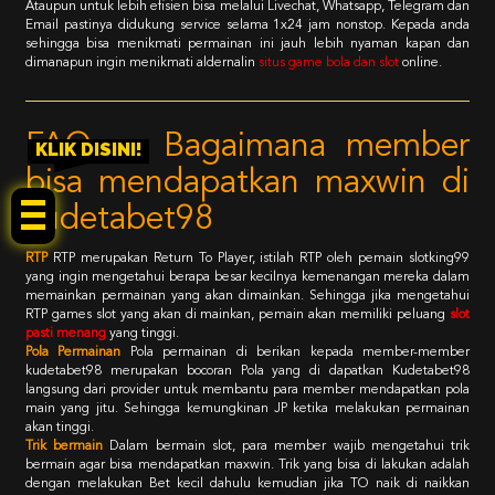
Ataupun untuk lebih efisien bisa melalui Livechat, Whatsapp, Telegram dan
Email pastinya didukung service selama 1x24 jam nonstop. Kepada anda
sehingga bisa menikmati permainan ini jauh lebih nyaman kapan dan
dimanapun ingin menikmati aldernalin
situs game bola dan slot
online.
FAQ - Bagaimana member
KLIK DISINI!
bisa mendapatkan maxwin di
kudetabet98
RTP
RTP merupakan Return To Player, istilah RTP oleh pemain slotking99
yang ingin mengetahui berapa besar kecilnya kemenangan mereka dalam
memainkan permainan yang akan dimainkan. Sehingga jika mengetahui
RTP games slot yang akan di mainkan, pemain akan memiliki peluang
slot
pasti menang
yang tinggi.
Pola Permainan
Pola permainan di berikan kepada member-member
kudetabet98 merupakan bocoran Pola yang di dapatkan Kudetabet98
langsung dari provider untuk membantu para member mendapatkan pola
main yang jitu. Sehingga kemungkinan JP ketika melakukan permainan
akan tinggi.
Trik bermain
Dalam bermain slot, para member wajib mengetahui trik
bermain agar bisa mendapatkan maxwin. Trik yang bisa di lakukan adalah
dengan melakukan Bet kecil dahulu kemudian jika TO naik di naikkan