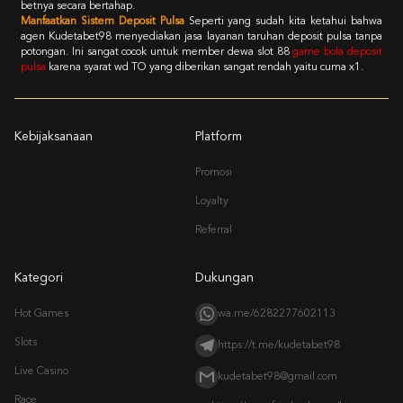
betnya secara bertahap.
Manfaatkan Sistem Deposit Pulsa
Seperti yang sudah kita ketahui bahwa
agen Kudetabet98 menyediakan jasa layanan taruhan deposit pulsa tanpa
potongan. Ini sangat cocok untuk member dewa slot 88
game bola deposit
pulsa
karena syarat wd TO yang diberikan sangat rendah yaitu cuma x1.
Kebijaksanaan
Platform
Promosi
Loyalty
Referral
Kategori
Dukungan
Hot Games
wa.me/6282277602113
Slots
https://t.me/kudetabet98
Live Casino
kudetabet98@gmail.com
Race