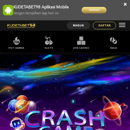
×
KUDETABET98 Aplikasi Mobile
UNDUH
Jangan tampilkan lagi hari ini
MASUK
DAFTAR
HOT GAMES
SLOTS
LIVE CASINO
RACE
;;