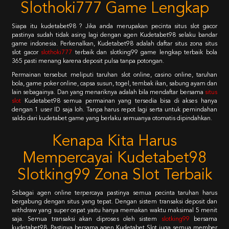
Slothoki777 Game Lengkap
Siapa itu kudetabet98 ? Jika anda merupakan pecinta situs slot gacor
pastinya sudah tidak asing lagi dengan agen Kudetabet98 selaku bandar
game indonesia. Perkenalkan, Kudetabet98 adalah daftar situs zona situs
slot gacor
slothoki777
terbaik dan slotking99 game lengkap terbaik bola
365 pasti menang karena deposit pulsa tanpa potongan.
Permainan tersebut meliputi taruhan slot online, casino online, taruhan
bola, game poker online, capsa susun, togel, tembak ikan, sabung ayam dan
lain sebagainya. Dan yang menariknya adalah bila mendaftar bersama
situs
slot
Kudetabet98 semua permainan yang tersedia bisa di akses hanya
dengan 1 user ID saja loh. Tanpa harus repot lagi serta untuk pemindahan
saldo dari kudetabet game yang berlaku semuanya otomatis dipindahkan.
Kenapa Kita Harus
Mempercayai Kudetabet98
Slotking99 Zona Slot Terbaik
Sebagai agen online terpercaya pastinya semua pecinta taruhan harus
bergabung dengan situs yang tepat. Dengan sistem transaksi deposit dan
withdraw yang super cepat yaitu hanya memakan waktu maksimal 5 menit
saja. Semua transaksi akan diproses oleh sistem
slotking99
bersama
kudetabet98. Pastinya bersama agen Kudetabet Slot juga semua member