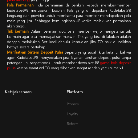
pasti menang
yang tinggi.
Pola Permainan
Pola permainan di berikan kepada member-member
kudetabet98 merupakan bocoran Pola yang di dapatkan Kudetabet98
langsung dari provider untuk membantu para member mendapatkan pola
main yang jitu. Sehingga kemungkinan JP ketika melakukan permainan
akan tinggi.
Trik bermain
Dalam bermain slot, para member wajib mengetahui trik
bermain agar bisa mendapatkan maxwin. Trik yang bisa di lakukan adalah
dengan melakukan Bet kecil dahulu kemudian jika TO naik di naikkan
betnya secara bertahap.
Manfaatkan Sistem Deposit Pulsa
Seperti yang sudah kita ketahui bahwa
agen Kudetabet98 menyediakan jasa layanan taruhan deposit pulsa tanpa
potongan. Ini sangat cocok untuk member dewa slot 88
game bola deposit
pulsa
karena syarat wd TO yang diberikan sangat rendah yaitu cuma x1.
Kebijaksanaan
Platform
Promosi
Loyalty
Referral