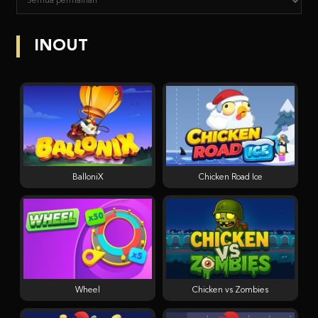
INOUT
BalloniX
Chicken Road Ice
Wheel
Chicken vs Zombies