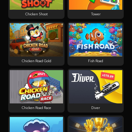
Chicken Shoot
Tower
Chicken Road Gold
Fish Road
Chicken Road Race
Diver