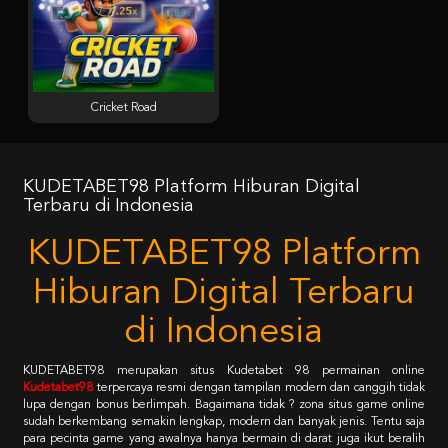
Cricket Road
KUDETABET98 Platform Hiburan Digital
Terbaru di Indonesia
KUDETABET98 Platform
Hiburan Digital Terbaru
di Indonesia
KUDETABET98 merupakan situs Kudetabet 98 permainan online
Kudetabet98
terpercaya resmi dengan tampilan modern dan canggih tidak
lupa dengan bonus berlimpah. Bagaimana tidak ? zona situs game online
sudah berkembang semakin lengkap, modern dan banyak jenis. Tentu saja
para pecinta game yang awalnya hanya bermain di darat juga ikut beralih