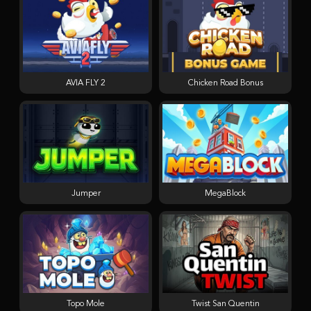
AVIA FLY 2
Chicken Road Bonus
Jumper
MegaBlock
Topo Mole
Twist San Quentin