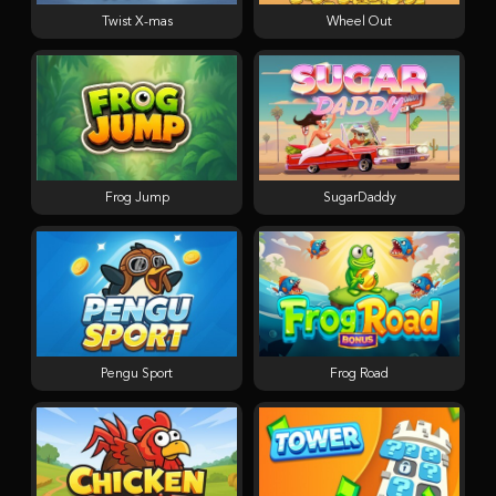
Twist X-mas
Wheel Out
Frog Jump
SugarDaddy
Pengu Sport
Frog Road