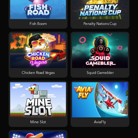
Fish Boom
Penalty Nations Cup
Chicken Road Vegas
Squid Gamebler
Mine Slot
AviaFly