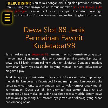
KLIK DISINI!
khususnya deposit via pulsa saja dengan didukung oleh provider Telkomsel
Dan XL. Yang menariknya adalah semua member
situs slot deposit pulsa
tanpa potongan
.
Semua ini tersedia pastinya dikarenakan basis agar
member kudetabet 98 bisa terus memaksimalkan tingkat kemenangan
nya.
Dewa Slot 88 Jenis
Permainan Favorit
Kudetabet98
Jaman sekarang ini
dewa slot 88
memang menjadi permainan yang sudah
mendominasi. Bagaimana tidak, jenis permainan ini memberikan layanan
dewa slot 88 login sistem paling mudah untuk dicoba. Dengan primadona
permainan favoritnya adalah slot 88 yang menjadi barisan kedua setelah
pragmatic play.
Tidak tanggung, untuk sistem dewa slot 88 deposit pulsa juga sangat
mudah. Bahkan bersama Kudetabet98 yang mempromosikan deposit pulsa
tanpa potongan tentu saja memudahkan banyak member untuk meraih
kemenangan. Dewa slot 88 link alternatif nya cukup akses ke situs
kudetabet 98 saja maka kita sudah bisa akses secara mudah. Sistem dewa
slot 88 apk juga mengikuti modern nya jaman dan teknologi yang sudah
berkembang pesat