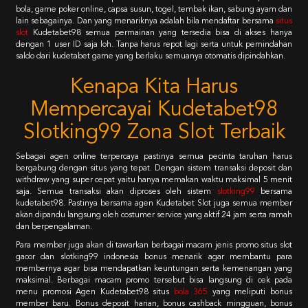
bola, game poker online, capsa susun, togel, tembak ikan, sabung ayam dan
lain sebagainya. Dan yang menariknya adalah bila mendaftar bersama
situs
slot
Kudetabet98 semua permainan yang tersedia bisa di akses hanya
dengan 1 user ID saja loh. Tanpa harus repot lagi serta untuk pemindahan
saldo dari kudetabet game yang berlaku semuanya otomatis dipindahkan.
Kenapa Kita Harus
Mempercayai Kudetabet98
Slotking99 Zona Slot Terbaik
Sebagai agen online terpercaya pastinya semua pecinta taruhan harus
bergabung dengan situs yang tepat. Dengan sistem transaksi deposit dan
withdraw yang super cepat yaitu hanya memakan waktu maksimal 5 menit
saja. Semua transaksi akan diproses oleh sistem
slotking99
bersama
kudetabet98. Pastinya bersama agen Kudetabet Slot juga semua member
akan dipandu langsung oleh costumer service yang aktif 24 jam serta ramah
dan berpengalaman.
Para member juga akan di tawarkan berbagai macam jenis promo situs slot
gacor dan slotking99 indonesia bonus menarik agar membantu para
membernya agar bisa mendapatkan keuntungan serta kemenangan yang
maksimal. Berbagai macam promo tersebut bisa langsung di cek pada
menu promosi Agen Kudetabet98 situs
bola 365
yang meliputi bonus
member baru. Bonus deposit harian, bonus cashback mingguan, bonus