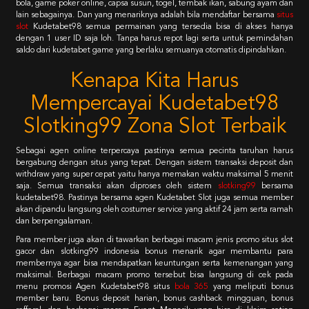
bola, game poker online, capsa susun, togel, tembak ikan, sabung ayam dan
lain sebagainya. Dan yang menariknya adalah bila mendaftar bersama
situs
slot
Kudetabet98 semua permainan yang tersedia bisa di akses hanya
dengan 1 user ID saja loh. Tanpa harus repot lagi serta untuk pemindahan
saldo dari kudetabet game yang berlaku semuanya otomatis dipindahkan.
Kenapa Kita Harus
Mempercayai Kudetabet98
Slotking99 Zona Slot Terbaik
Sebagai agen online terpercaya pastinya semua pecinta taruhan harus
bergabung dengan situs yang tepat. Dengan sistem transaksi deposit dan
withdraw yang super cepat yaitu hanya memakan waktu maksimal 5 menit
saja. Semua transaksi akan diproses oleh sistem
slotking99
bersama
kudetabet98. Pastinya bersama agen Kudetabet Slot juga semua member
akan dipandu langsung oleh costumer service yang aktif 24 jam serta ramah
dan berpengalaman.
Para member juga akan di tawarkan berbagai macam jenis promo situs slot
gacor dan slotking99 indonesia bonus menarik agar membantu para
membernya agar bisa mendapatkan keuntungan serta kemenangan yang
maksimal. Berbagai macam promo tersebut bisa langsung di cek pada
menu promosi Agen Kudetabet98 situs
bola 365
yang meliputi bonus
member baru. Bonus deposit harian, bonus cashback mingguan, bonus