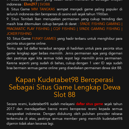
indonesia :
Ehm297
| SV388
8. Situs Game
MM TANGKAS
sempat menjadi game paling populer di
seluruh indonesia dan beroperasi di casino asli sejak tahun 1960an.
9. Situs Tembak Ikan merupakan permainan yang cukup trending dan
masih bisa ditemukan cukup banyak di darat :
SPADE FISHING GAMING |
PRAGMATIC PLAY FISHING | CQ9 FISHING | SPADE GAMING FISHING |
JOKER FISHING
10. Situs Game
FUNKY GAMES
yang hadir terbaru untuk menghibur para
pecinta situs game online.
Tentu saja list daftar tersebut sengaja di hadirkan untuk para pecinta situs
game lengkap agar bebas memilih. Jenis permainan apa yang digemari
dan pastinya agar kita semua tidak repot lagi memilih jenis permainan.
Karena seperti yang sudah di bahas, cukup dengan 1 user ID saja sudah
bisa bermain semua game online yang disediakan permainan dewa slot 88.
Kapan Kudetabet98 Beroperasi
Sebagai Situs Game Lengkap Dewa
Slot 88
Secara resmi, kudetabet98 sudah melayani
daftar situs game
sejak tahun
2017 dan mendapatkan lisensi resmi beroperasi resmi kepada semua
masyarakat indonesia. Dengan didukung oleh puluhan provider raksasa
terkemuka di atas, pastinya semua member yang memilih kudetabet98
dijamin tidak akan kecewa lagi.