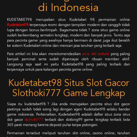
di Indonesia
KUDETABET98 merupakan situs Kudetabet 98 permainan online
Kudetabet98
terpercaya resmi dengan tampilan modern dan canggih tidak
lupa dengan bonus berlimpah. Bagaimana tidak ? zona situs game online
sudah berkembang semakin lengkap, modern dan banyak jenis. Tentu saja
para pecinta game yang awalnya hanya bermain di darat juga ikut beralih
ke sistem Kudetabet online dan mencari jasa taruhan yang terbaik saja.
Para artikel ini kita akan merekomendasikan
zona slot terbaik
yang paling
banyak peminat serta sudah dipercayai oleh ribuan member aktif.
Langsung saja saat ini yaitu Kudetabet98 yang paling terbaik dan
terpercaya untuk para kalangan pecinta game online.
Kudetabet98 Situs Slot Gacor
Slothoki777 Game Lengkap
Siapa itu kudetabet98 ? Jika anda merupakan pecinta situs slot gacor
pastinya sudah tidak asing lagi dengan agen Kudetabet98 selaku bandar
game indonesia. Perkenalkan, Kudetabet98 adalah daftar situs zona situs
slot gacor
slothoki777
terbaik dan slotking99 game lengkap terbaik bola
365 pasti menang karena deposit pulsa tanpa potongan.
Permainan tersebut meliputi taruhan slot online, casino online, taruhan