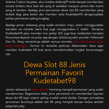
Selama 5 tahun berjalan, situs kudeta slotking99 telah banyak memberikan
inovasi terbaru situs bola slot yang di sediakan maupun promo dan event
yang di berikan. Apalagi jenis permainan dewa slot 88 memberikan yang
terbaik bagi para bettor dan member setia Kudetabet98 denganupdate
pilihan permainan paling lengkap.
Apalagi jaman sekarang yang sudah semakin maju, selain menggunakan
transaksi via metode bank bisa juga menggunakan E wallet . Bersama
Kudetabet98 para member mix parlay 365 juga bisa melakukan transaksi
khususnya deposit via pulsa saja dengan didukung oleh provider Telkomsel
Dan XL. Yang menariknya adalah semua member
situs slot deposit pulsa
tanpa potongan
.
Semua ini tersedia pastinya dikarenakan basis agar
member kudetabet 98 bisa terus memaksimalkan tingkat kemenangan
nya.
Dewa Slot 88 Jenis
Permainan Favorit
Kudetabet98
Jaman sekarang ini
dewa slot 88
memang menjadi permainan yang sudah
mendominasi. Bagaimana tidak, jenis permainan ini memberikan layanan
dewa slot 88 login sistem paling mudah untuk dicoba. Dengan primadona
permainan favoritnya adalah slot 88 yang menjadi barisan kedua setelah
pragmatic play.