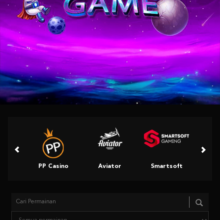
PP Casino
Aviator
Smartsoft
Micr