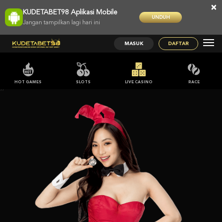
×
KUDETABET98 Aplikasi Mobile
UNDUH
Jangan tampilkan lagi hari ini
MASUK
DAFTAR
HOT GAMES
SLOTS
LIVE CASINO
RACE
;;