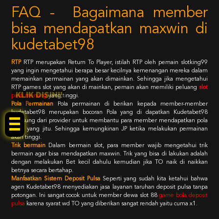
FAQ - Bagaimana member
bisa mendapatkan maxwin di
kudetabet98
RTP
RTP merupakan Return To Player, istilah RTP oleh pemain slotking99
yang ingin mengetahui berapa besar kecilnya kemenangan mereka dalam
memainkan permainan yang akan dimainkan. Sehingga jika mengetahui
RTP games slot yang akan di mainkan, pemain akan memiliki peluang
slot
KLIK DISINI!
pasti menang
yang tinggi.
Pola Permainan
Pola permainan di berikan kepada member-member
kudetabet98 merupakan bocoran Pola yang di dapatkan Kudetabet98
langsung dari provider untuk membantu para member mendapatkan pola
main yang jitu. Sehingga kemungkinan JP ketika melakukan permainan
akan tinggi.
Trik bermain
Dalam bermain slot, para member wajib mengetahui trik
bermain agar bisa mendapatkan maxwin. Trik yang bisa di lakukan adalah
dengan melakukan Bet kecil dahulu kemudian jika TO naik di naikkan
betnya secara bertahap.
Manfaatkan Sistem Deposit Pulsa
Seperti yang sudah kita ketahui bahwa
agen Kudetabet98 menyediakan jasa layanan taruhan deposit pulsa tanpa
potongan. Ini sangat cocok untuk member dewa slot 88
game bola deposit
pulsa
karena syarat wd TO yang diberikan sangat rendah yaitu cuma x1.