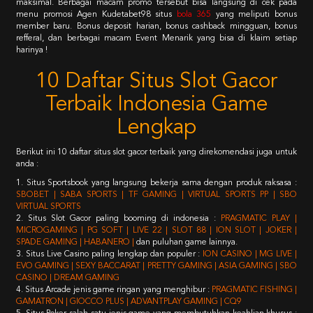
maksimal. Berbagai macam promo tersebut bisa langsung di cek pada
menu promosi Agen Kudetabet98 situs
bola 365
yang meliputi bonus
member baru. Bonus deposit harian, bonus cashback mingguan, bonus
refferal, dan berbagai macam Event Menarik yang bisa di klaim setiap
harinya !
10 Daftar Situs Slot Gacor
Terbaik Indonesia Game
Lengkap
Berikut ini 10 daftar situs slot gacor terbaik yang direkomendasi juga untuk
anda :
1. Situs Sportsbook yang langsung bekerja sama dengan produk raksasa :
SBOBET | SABA SPORTS | TF GAMING | VIRTUAL SPORTS PP | SBO
VIRTUAL SPORTS
2. Situs Slot Gacor paling booming di indonesia :
PRAGMATIC PLAY |
MICROGAMING | PG SOFT | LIVE 22 | SLOT 88 | ION SLOT | JOKER |
SPADE GAMING | HABANERO |
dan puluhan game lainnya.
3. Situs Live Casino paling lengkap dan populer :
ION CASINO | MG LIVE |
EVO GAMING | SEXY BACCARAT | PRETTY GAMING | ASIA GAMING | SBO
CASINO | DREAM GAMING
4. Situs Arcade jenis game ringan yang menghibur :
PRAGMATIC FISHING |
GAMATRON | GIOCCO PLUS | ADVANTPLAY GAMING | CQ9